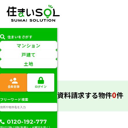
住まいをさがす
マンション
戸建て
土地
物件を探す
エリア
から検索
地図
から検索
会員登録
ログイン
0
資料請求する物件
件
フリーワード検索
検
選ばれる理由
売却サー
索
0120-192-777
受付10時-19時(毎週火・水曜日を除く)