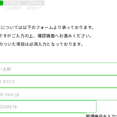
777
1
STEP02
STEP03
フォーム
力
内容確認
送信完了
曜日を除く)
求については以下のフォームより承っております。
ですがご入力の上、確認画面へお進みください。
のついた項目は必須入力となっております。
郵便番号を入力