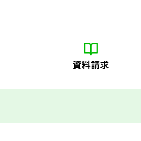
東京23区エリア
資料請求
会社案内
購入の流れ
運営サービス・
沿線・駅
から検索
不動産情報
ライ
学区
から検索
プライバシー
ポ
ビス
ご来店予約
お問い合せ