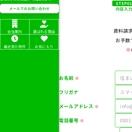
0120-192-
STEP0
メールでのお問い合わせ
内容入
受付時間 10時-19時(毎週火・水
資料請
会社案内
選ばれる理由
お手数
最近見た物件
お気に入り
※
お名前
フリガナ
メールアドレス
電話番号