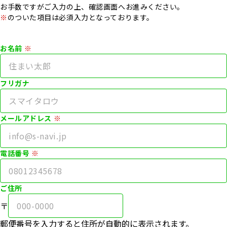
会社案内
店舗・
スタッフ情報
お手数ですがご入力の上、確認画面へお進みください。
※
のついた項目は必須入力となっております。
AIマッチング
購入の流れ
サービス
お名前
運営サービス・
ニュース
＆
フリガナ
イベント
トピックス
メールアドレス
不動産情報
よくある質問
ライブラリ
電話番号
プライバシー
コーポレート
サイト
ポリシー
ご住所
選ばれる理由
売却サービス
〒
郵便番号を入力すると
住所が自動的に表示されます。
ご来店予約
お問い合せ