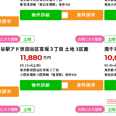
777
フォーム
都営浅草線「東日本橋駅」徒歩3分
東急大
曜日を除く)
物件詳細
資料請求
料請求
土地
土地
荷谷駅アド
世田谷区宮坂３丁目 土地 3区画
南千
11,880
10
万円
85.13㎡(土地)
65.43
東京都世田谷区宮坂３丁目
東京都
小田急電鉄小田原線「経堂駅」徒歩6分
東急目
物件詳細
資料請求
料請求
PRIC
土地
土地
会員登録で全て閲覧可能に！