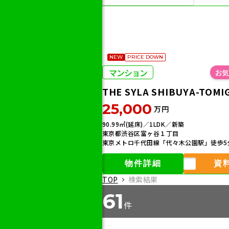
NEW
PRICE DOWN
マンション
THE SYLA SHIBUYA-TOMI
25,000
万円
90.99㎡(延床)／1LDK／新築
東京都渋谷区富ヶ谷１丁目
東京メトロ千代田線「代々木公園駅」徒歩5
物件詳細
資
TOP
検索結果
61
件