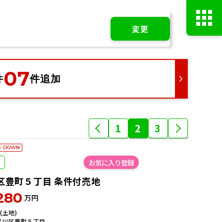
変更
07
件
件追加
店舗・スタッフ情報
AIマッチング
サービス
1
2
3
イベント
ニュース
＆トピックス
ブラリ
よくある質問
E DOWN
リシー
コーポレート
サイト
区豊町５丁目 条件付売地
280
万円
㎡(土地)
品川区豊町５丁目