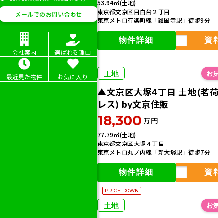
0120-192-
53.94㎡(土地)
東京都文京区目白台２丁目
メールでのお問い合わせ
受付時間 10時-19時(毎週火・水
東京メトロ有楽町線「護国寺駅」徒歩9分
物件詳細
資
会社案内
選ばれる理由
土地
最近見た物件
お気に入り
▲文京区大塚4丁目 土地(茗
レス) by文京住販
18,300
万円
77.79㎡(土地)
東京都文京区大塚４丁目
東京メトロ丸ノ内線「新大塚駅」徒歩7分
物件詳細
資
PRICE DOWN
土地