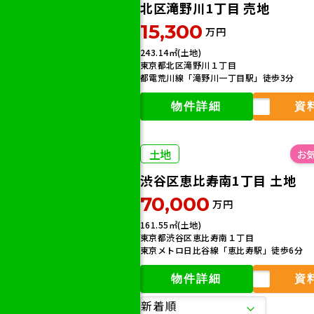
北区滝野川1丁目 売地
15,300
万円
243.14㎡(土地)
東京都北区滝野川１丁目
都電荒川線「滝野川一丁目駅」徒歩3分
物件詳細
資
土地
渋谷区恵比寿南1丁目 土地
70,000
万円
161.55㎡(土地)
東京都渋谷区恵比寿南１丁目
東京メトロ日比谷線「恵比寿駅」徒歩6分
物件詳細
資