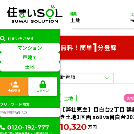
種別
土地
住まいをさがす
1
無料！簡単
分登録
マンション
戸建て
土地
物件を探す
エリア
から検索
地図
から検索
会員登録
ログイン
土地
フリーワード検索
【弊社売主】目白台2丁目 建
検
選ばれる理由
売却サー
索
き土地3区画 soliva目白台20
10,320
万円
0120-192-777
受付10時-19時(毎週火・水曜日を除く)