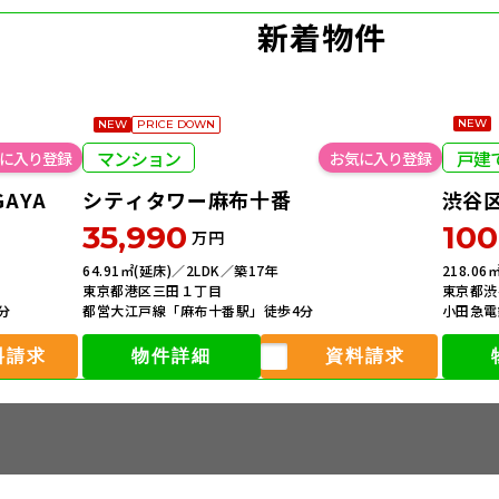
新着物件
NEW
NEW
PRICE DOWN
マンション
戸建
GAYA
シティタワー麻布十番
渋谷
35,990
100
万円
64.91㎡(延床)／2LDK／築17年
218.0
東京都港区三田１丁目
東京都渋
分
都営大江戸線「麻布十番駅」徒歩4分
小田急電
料請求
物件詳細
資料請求