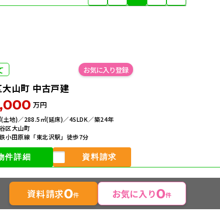
て
区大山町 中古戸建
,000
万円
6㎡(土地)／288.5㎡(延床)／4SLDK／築24年
谷区大山町
鉄小田原線「東北沢駅」徒歩7分
物件詳細
資料請求
0
0
資料請求
お気に入り
件
件