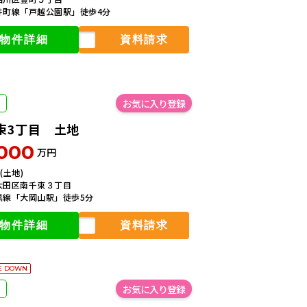
からのお問い合わせ
井町線「戸越公園駅」徒歩4分
物件詳細
資料請求
束3丁目 土地
,000
万円
㎡(土地)
大田区南千束３丁目
黒線「大岡山駅」徒歩5分
物件詳細
資料請求
E DOWN