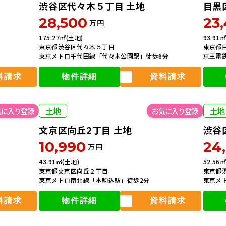
渋谷区代々木５丁目 土地
目黒
28,500
23
万円
175.27㎡(土地)
93.91
会員登録
無料！
東京都渋谷区代々木５丁目
東京都
東京メトロ千代田線「代々木公園駅」徒歩6分
京王電
00
未公開物件
件追加
料請求
物件詳細
資料請求
会員登録がお済みの方
会員登録がお済みでない方
土地
土地
ログインして物件をみる
簡単1分！無料会員登録
文京区向丘2丁目 土地
渋谷
10,990
24
万円
43.91㎡(土地)
52.56
東京都文京区向丘２丁目
東京都
東京メトロ南北線「本駒込駅」徒歩2分
東京メ
料請求
物件詳細
資料請求