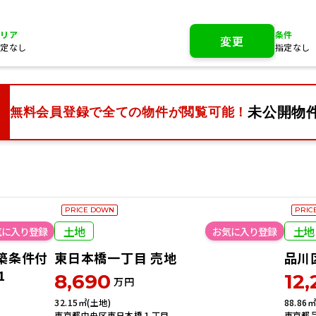
エリア
条件
変更
指定なし
指定なし
東京23区エリア
未公開物
無料会員登録で
全ての物件が閲覧可能！
会社案内
購入の流れ
運営サービス・
沿線・駅
から検索
不動産情報
ライ
学区
から検索
PRICE DOWN
PRIC
プライバシー
ポ
土地
土地
築条件付
東日本橋一丁目 売地
品川
ビス
ご来店予約
お問い合せ
1
8,690
12,
万円
32.15㎡(土地)
88.86
東京都中央区東日本橋１丁目
東京都